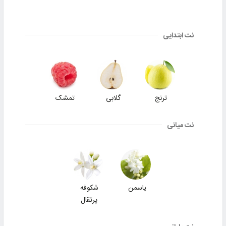
نت ابتدایی
ترنج
گلابی
تمشک
نت میانی
یاسمن
شکوفه
پرتقال