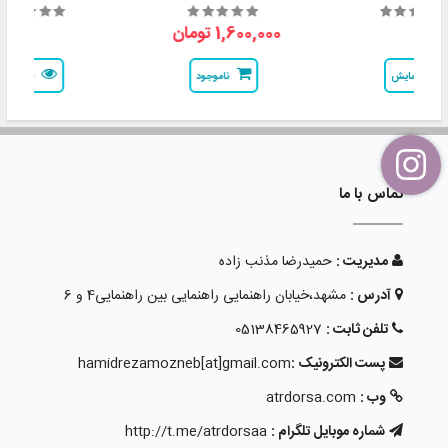
1,600,000 تومان
نمایش
ناموجود
نمایش
تماس با ما
مدیریت :
حمیدرضا مذنب زاده
آدرس :
مشهد،خیابان راهنمایی راهنمایی بین راهنمایی4 و 6
تلفن ثابت :
05138465927
پست الکترونیک :
hamidrezamozneb[at]gmail.com
وب :
atrdorsa.com
شماره موبایل تلگرام :
http://t.me/atrdorsaa