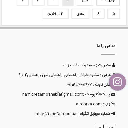
اولین → 1
قبلی
1
2
3
4
5
6
بعدی
11 ← آخرین
تماس با ما
مدیریت :
حمیدرضا مذنب زاده
آدرس :
مشهد،خیابان راهنمایی راهنمایی بین راهنمایی4 و 6
تلفن ثابت :
05138465927
پست الکترونیک :
hamidrezamozneb[at]gmail.com
وب :
atrdorsa.com
شماره موبایل تلگرام :
http://t.me/atrdorsaa