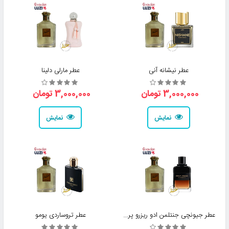
عطر نیشانه آنی
عطر مارلی دلینا
3,000,000 تومان
3,000,000 تومان
نمایش
نمایش
عطر جیونچی جنتلمن ادو ریزرو پرایو
عطر تروساردی یومو