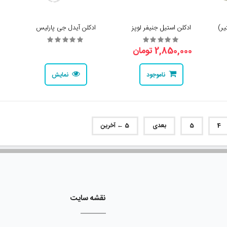
یر)
ادکلن استیل جنیفر لوپز
ادکلن آیدل جی پارلیس
2,850,000 تومان
0
ناموجود
نمایش
4
5
بعدی
5 ← آخرین
نقشه سایت