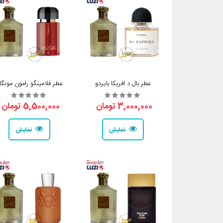
عطر بال د افریکا بایردو
عطر فلامینگو رامون مونگا
3,000,000 تومان
5,500,000 تومان
نمایش
نمایش