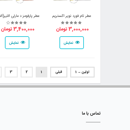
عطر تام فورد نویر اکستریم
عطر پارفومز د مارلی الثیر(الت
3,000,000 تومان
3,400,000 تومان
نمایش
نمایش
اولین → 1
قبلی
1
2
3
تماس با ما