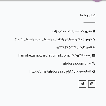
تماس با ما
مدیریت :
حمیدرضا مذنب زاده
آدرس :
مشهد،خیابان راهنمایی راهنمایی بین راهنمایی4 و 6
تلفن ثابت :
05138465927
پست الکترونیک :
hamidrezamozneb[at]gmail.com
وب :
atrdorsa.com
شماره موبایل تلگرام :
http://t.me/atrdorsaa