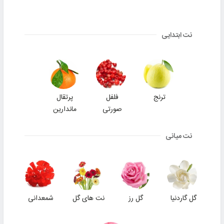
نت ابتدایی
ترنج
فلفل
پرتقال
صورتی
ماندارین
نت میانی
گل گاردنیا
گل رز
نت های گل
شمعدانی