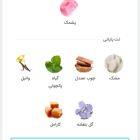
پشمک
نت پایانی
مشک
چوب صندل
گیاه
وانیل
پاتچولی
گل بنفشه
کارامل