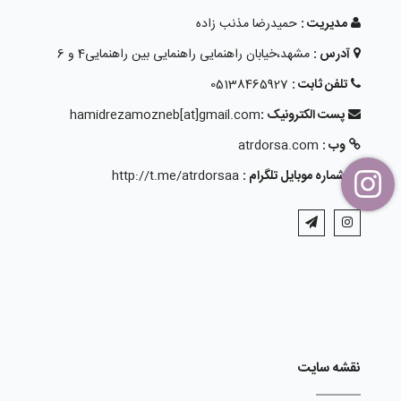
مدیریت :
حمیدرضا مذنب زاده
آدرس :
مشهد،خیابان راهنمایی راهنمایی بین راهنمایی4 و 6
تلفن ثابت :
05138465927
پست الکترونیک :
hamidrezamozneb[at]gmail.com
وب :
atrdorsa.com
شماره موبایل تلگرام :
http://t.me/atrdorsaa
نقشه سایت