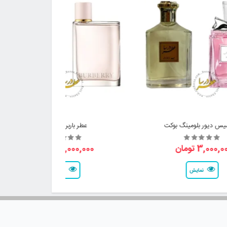
یس دیور بلومینگ بوکت
عطر باربری فور هر
3,000, تومان
3,000,000 تومان
نمایش
نمایش