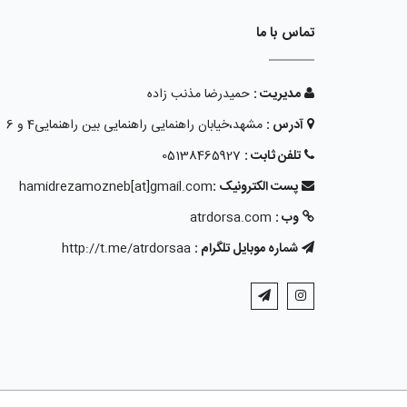
تماس با ما
مدیریت :
حمیدرضا مذنب زاده
آدرس :
مشهد،خیابان راهنمایی راهنمایی بین راهنمایی4 و 6
تلفن ثابت :
05138465927
پست الکترونیک :
hamidrezamozneb[at]gmail.com
وب :
atrdorsa.com
شماره موبایل تلگرام :
http://t.me/atrdorsaa