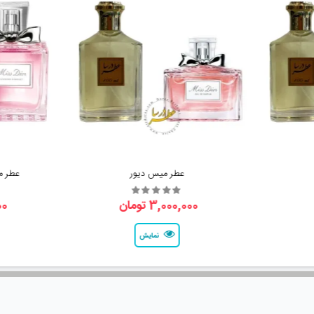
عطر میس دیور
عطر م
3,000,000 تومان
000
نمایش