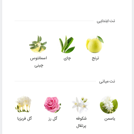
نت ابتدایی
ترنج
چای
اسمانتوس
چینی
نت میانی
یاسمن
شکوفه
گل رز
گل فریزیا
پرتقال