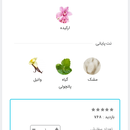
ارکیده
نت پایانی
مشک
گیاه
وانیل
پاتچولی
بازدید : 768
تعداد سفارش