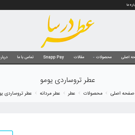
اره ما
ه اصلی
محصولات
مقالات
Snapp Pay
تماس با ما
درباره
عطر تروساردی یومو
صفحه اصلی
محصولات
عطر
عطر مردانه
عطر تروساردی یو