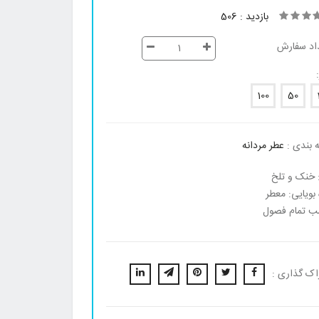
بازدید : 506
اد سفارش
100
50
 بندی :
عطر مردانه
 خنک و تلخ
 بویایی: معطر
ب تمام فصول
اک گذاری :