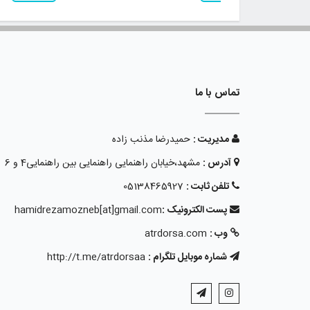
تماس با ما
مدیریت :
حمیدرضا مذنب زاده
آدرس :
مشهد،خیابان راهنمایی راهنمایی بین راهنمایی4 و 6
تلفن ثابت :
05138465927
پست الکترونیک :
hamidrezamozneb[at]gmail.com
وب :
atrdorsa.com
شماره موبایل تلگرام :
http://t.me/atrdorsaa