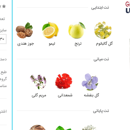
نت ابتدایی
تعد
سایز:
30
گل گالبانوم
ترنج
لیمو
جوز هندی
نت میانی
دسته
طبع:
گروه
مناس
گل بنفشه
شمعدانی
مریم گلی
نت پایانی
اشتر