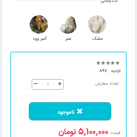
نت پایانی
مشک
عنبر
آمبر وود
بازدید : 897
تعداد سفارش
ناموجود
5,100,000 تومان
قیمت: