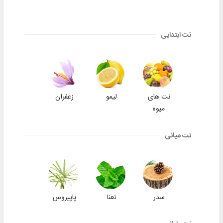
نت ابتدایی
نت های
لیمو
زعفران
میوه
نت میانی
سدر
نعنا
پاپیروس