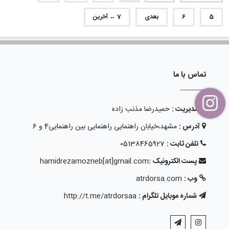
5
6
بعدی
7 ← آخرین
تماس با ما
مدیریت :
حمیدرضا مذنب زاده
آدرس :
مشهد،خیابان راهنمایی راهنمایی بین راهنمایی4 و 6
تلفن ثابت :
05138465927
پست الکترونیک :
hamidrezamozneb[at]gmail.com
وب :
atrdorsa.com
شماره موبایل تلگرام :
http://t.me/atrdorsaa