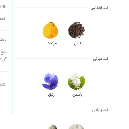
نت ابتدایی
تعد
دسته
فلفل
مرکبات
طبع:
نت میانی
گروه
اشتر
یاسمن
زنبق
نت پایانی