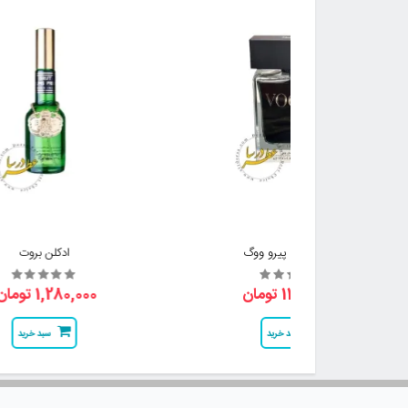
ادکلن سنت پیرو ووگ
ادکلن بروت
11,500,000 تومان
1,280,000 تومان
سبد خرید
سبد خرید