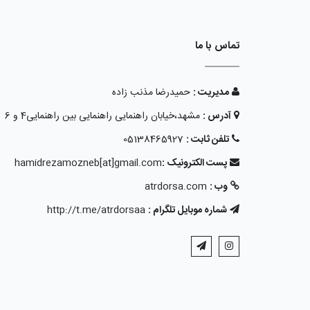
تماس با ما
مدیریت :
حمیدرضا مذنب زاده
آدرس :
مشهد،خیابان راهنمایی راهنمایی بین راهنمایی4 و 6
تلفن ثابت :
05138465927
پست الکترونیک :
hamidrezamozneb[at]gmail.com
وب :
atrdorsa.com
شماره موبایل تلگرام :
http://t.me/atrdorsaa