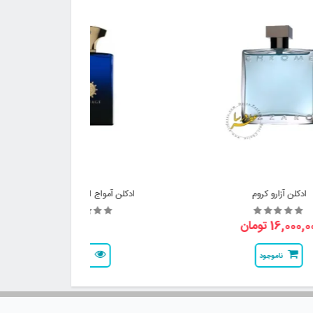
ادکلن آزارو کروم
ادکلن آمواج اینترلود مردانه
16,000, تومان
ناموجود
نمایش