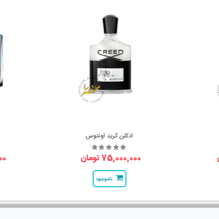
ادکلن کرید اونتوس
75,000,000 تومان
000
ناموجود