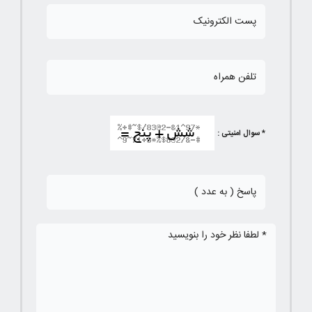
* سوال امنیتی :