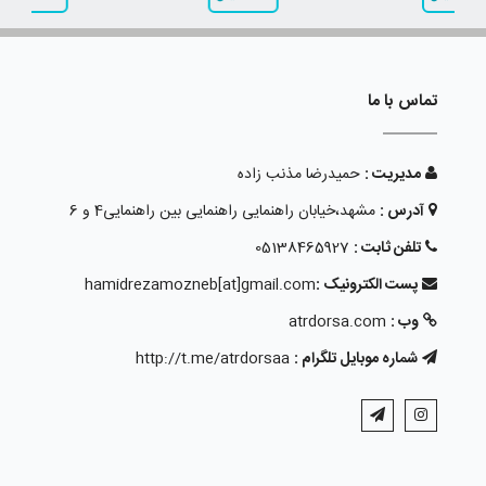
تماس با ما
مدیریت :
حمیدرضا مذنب زاده
آدرس :
مشهد،خیابان راهنمایی راهنمایی بین راهنمایی4 و 6
تلفن ثابت :
05138465927
پست الکترونیک :
hamidrezamozneb[at]gmail.com
وب :
atrdorsa.com
شماره موبایل تلگرام :
http://t.me/atrdorsaa