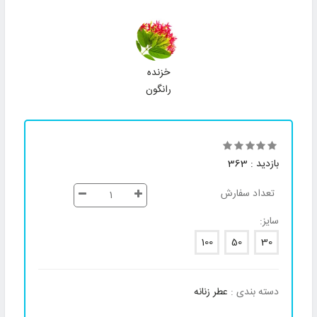
خزنده
رانگون
بازدید : 363
تعداد سفارش
سایز:
100
50
30
دسته بندی :
عطر زنانه