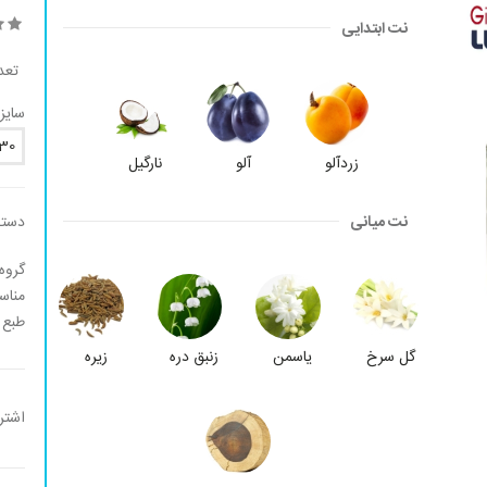
نت ابتدایی
تعد
سایز:
30
زردآلو
آلو
نارگیل
نت میانی
دسته
گروه
مناس
طبع 
گل سرخ
یاسمن
زنبق دره
زیره
اشتر