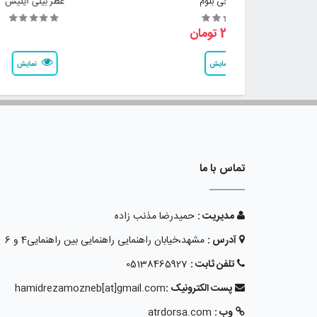
عطر گوچی بلوم
عطر بیلی آیلیش
2,800,000 تومان
نمایش
نمایش
تماس با ما
مدیریت :
حمیدرضا مذنب زاده
آدرس :
مشهد،خیابان راهنمایی راهنمایی بین راهنمایی4 و 6
تلفن ثابت :
05138465927
پست الکترونیک :
hamidrezamozneb[at]gmail.com
وب :
atrdorsa.com