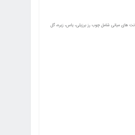
ز نارگیل، آلو و زردآلو تشکیل شده است. نت های میانی شامل چوب رز برزیلی، یاس، زیره، گل