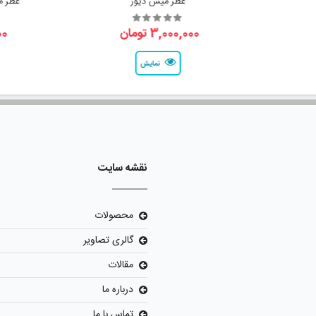
عطر میس دیور
عطر م
3,000,000 تومان
000
نمایش
نقشه سایت
محصولات
گالری تصاویر
مقالات
درباره ما
تماس با ما