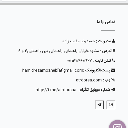
تماس با ما
مدیریت :
حمیدرضا مذنب زاده
آدرس :
مشهد،خیابان راهنمایی راهنمایی بین راهنمایی4 و 6
تلفن ثابت :
05138465927
پست الکترونیک :
hamidrezamozneb[at]gmail.com
وب :
atrdorsa.com
شماره موبایل تلگرام :
http://t.me/atrdorsaa