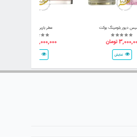
یس دیور بلومینگ بوکت
عطر باربری فور هر
3,000, تومان
3,000,000 تومان
نمایش
نمایش