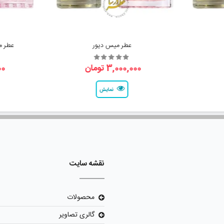
عطر میس دیور
عطر م
3,000,000 تومان
000
نمایش
نقشه سایت
محصولات
گالری تصاویر