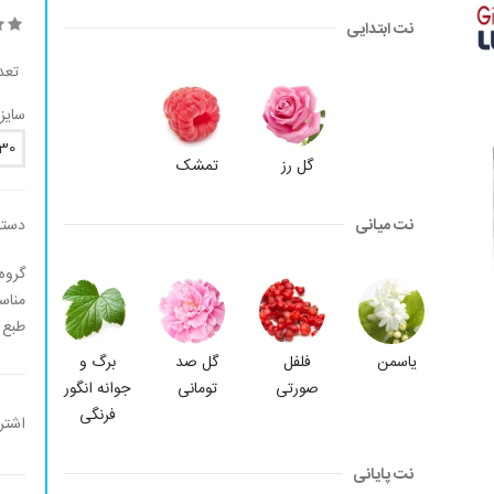
نت ابتدایی
تعد
سایز:
30
گل رز
تمشک
نت میانی
دسته
گروه
مناس
طبع 
یاسمن
فلفل
گل صد
برگ و
صورتی
تومانی
جوانه انگور
فرنگی
اشتر
نت پایانی