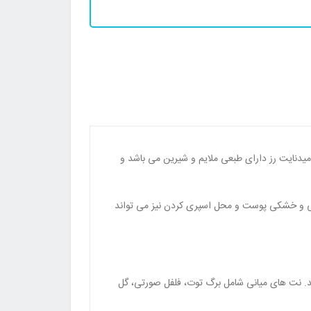
د. عطر ادکلن میدنایت رز دارای طبعی ملایم و شیرین می باشد و
ی و خشکی پوست و محل اسپری کردن نیز می تواند
یی عطر Trésor Midnight Rose Lancôme ازتمشک و رز می باشد. نت های میانی شامل برگ توت، فلفل صورتی، گل