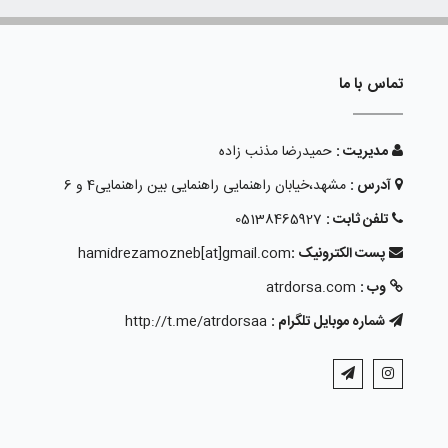
تماس با ما
مدیریت :
حمیدرضا مذنب زاده
آدرس :
مشهد،خیابان راهنمایی راهنمایی بین راهنمایی4 و 6
تلفن ثابت :
05138465927
پست الکترونیک :
hamidrezamozneb[at]gmail.com
وب :
atrdorsa.com
شماره موبایل تلگرام :
http://t.me/atrdorsaa